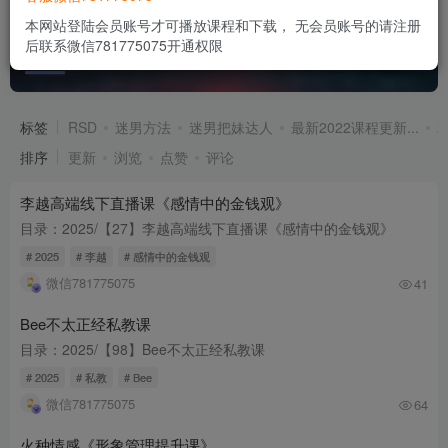
本网站登陆会员账号才可播放课程和下载， 无会员账号的请注册
后联系微信781775075开通权限
2025年把妹课程更新合集
共105篇
标签
RSD
迷男方法
迷男把妹达人
最新2022课程更新...
2
排序
更新
浏览
点赞
评论
李越高端线下直播课《感情中的金钱观》
目录：2025/【27】李越高端线下直播课《感情中的金钱观》
# 2025
# 李越
# 感情中的金钱观
微信781775075
41
Bee不太正经私教课
目录：2025/【98】Bee不太正经私教课
# 2025
# 私教
# Bee
微信781775075
64
火种情感《形象管理提升课》