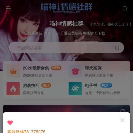
喵神情感社群
联系微信 78725070 开通会员权限 可播放 可下载
开启精彩搜索
2026最新合集
聊天案例
NEW
2026课程更新合集
撩妹聊天案例合集
房事技巧
电子书
SEX
PDF
房事技巧合集
这是一个图标卡片示例
客服微信781775075