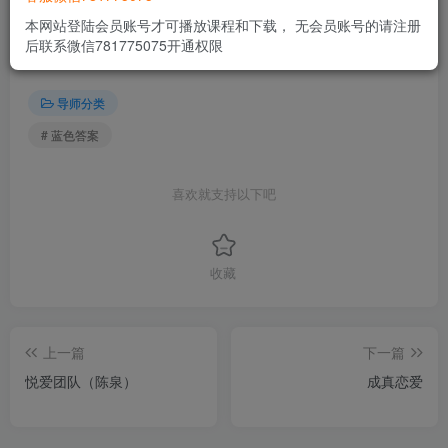
本网站登陆会员账号才可播放课程和下载， 无会员账号的请注册
THE END
后联系微信781775075开通权限
导师分类
# 蓝色答案
喜欢就支持以下吧
收藏
上一篇
下一篇
悦爱团队（陈泉）
成真恋爱