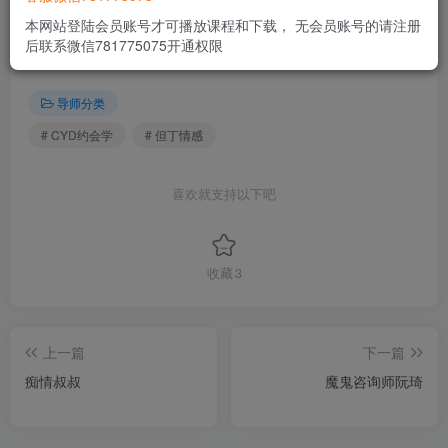
本网站登陆会员账号才可播放课程和下载， 无会员账号的请注册
THE END
后联系微信781775075开通权限
导师分类
# CYD约会学
# 但丁情感
喜欢就支持以下吧
收藏
3
上一篇
下一篇
痴情叔叔
魔鬼咨询师阮琦